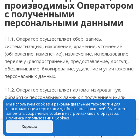
производимых Оператором
с полученными
персональными данными
11.1. Оператор осуществляет сбор, запись,
систематизацию, накопление, хранение, уточнение
(обновление, изменение), извлечение, использование,
передачу (распространение, предоставление, доступ),
обезличивание, блокирование, удаление и уничтожение
персональных данных.
11.2. Оператор осуществляет автоматизированную
обработку персональных данных с получением и/или
передачей полученной информации по информационно-
Мы используем cookies и рекомендательные технологии для
персонализации сервисов и удобства пользователей. Вы можете
телекоммуникационным сетям или без таковой.
запретить сохранение cookie в настройках своего браузера.
Политика использования Cookies
Хорошо
12. Трансграничная
Каталог
Кабинет
Корзина
Избранные
Сравнение