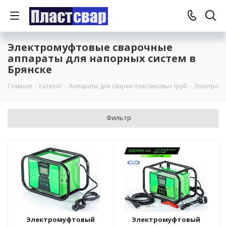
Электромуфтовые сварочные
аппараты для напорных систем в
Брянске
Главная
-
Каталог
-
Аппараты для сварки пластиковых труб
-
Электрому
Фильтр
Электромуфтовый
Электромуфтовый