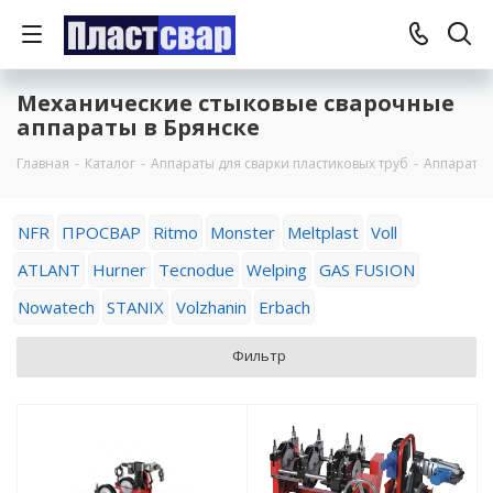
Механические стыковые сварочные
аппараты в Брянске
Главная
-
Каталог
-
Аппараты для сварки пластиковых труб
-
Аппараты 
NFR
ПРОСВАР
Ritmo
Monster
Meltplast
Voll
ATLANT
Hurner
Tecnodue
Welping
GAS FUSION
Nowatech
STANIX
Volzhanin
Erbach
Фильтр